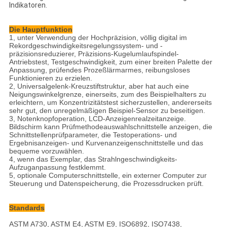
Indikatoren.
Die Hauptfunktion
1, unter Verwendung der Hochpräzision, völlig digital im
Rekordgeschwindigkeitsregelungssystem- und -
präzisionsreduzierer, Präzisions-Kugelumlaufspindel-
Antriebstest, Testgeschwindigkeit, zum einer breiten Palette der
Anpassung, prüfendes Prozeßlärmarmes, reibungsloses
Funktionieren zu erzielen.
2, Universalgelenk-Kreuzstiftstruktur, aber hat auch eine
Neigungswinkelgrenze, einerseits, zum des Beispielhalters zu
erleichtern, um Konzentrizitätstest sicherzustellen, andererseits
sehr gut, den unregelmäßigen Beispiel-Sensor zu beseitigen.
3, Notenknopfoperation, LCD-Anzeigenrealzeitanzeige.
Bildschirm kann Prüfmethodeauswahlschnittstelle anzeigen, die
Schnittstellenprüfparameter, die Testoperations- und
Ergebnisanzeigen- und Kurvenanzeigenschnittstelle und das
bequeme vorzuwählen.
4, wenn das Exemplar, das Strahlngeschwindigkeits-
Aufzuganpassung festklemmt.
5, optionale Computerschnittstelle, ein externer Computer zur
Steuerung und Datenspeicherung, die Prozessdrucken prüft.
Standards
ASTM A730, ASTM E4, ASTM E9, ISO6892, ISO7438,