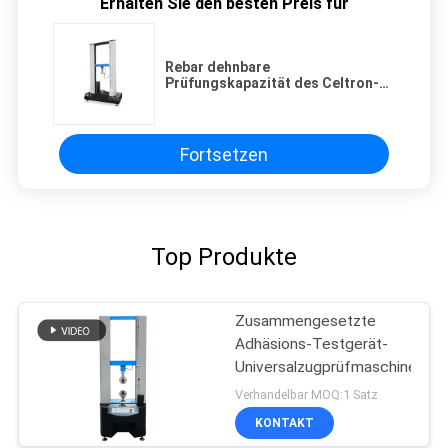
Erhalten Sie den besten Preis für
Rebar dehnbare
Prüfungskapazität des Celtron-
Messdose Rebar-dehnbare Lukas-
200KG
Fortsetzen
Top Produkte
Zusammengesetzte
Adhäsions-Testgerät-
Universalzugprüfmaschine
Verhandelbar MOQ:1 Satz
KONTAKT