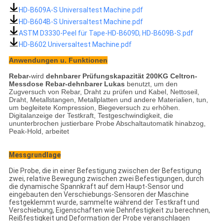
HD-B609A-S Universaltest Machine.pdf
HD-B604B-S Universaltest Machine.pdf
ASTM D3330-Peel für Tape-HD-B609D, HD-B609B-S.pdf
HD-B602 Universaltest Machine.pdf
Anwendungen u. Funktionen
Rebar-
wird
dehnbarer Prüfungskapazität 200KG Celtron-
Messdose Rebar-dehnbarer Lukas
benutzt, um den
Zugversuch von Rebar, Draht zu prüfen und Kabel, Nettoseil,
Draht, Metallstangen, Metallplatten und andere Materialien, tun,
um begleitete Kompression, Biegeversuch zu erhöhen.
Digitalanzeige der Testkraft, Testgeschwindigkeit, die
ununterbrochen justierbare Probe Abschaltautomatik hinabzog,
Peak-Hold, arbeitet
Messgrundlage
Die Probe, die in einer Befestigung zwischen der Befestigung
zwei, relative Bewegung zwischen zwei Befestigungen, durch
die dynamische Spannkraft auf dem Haupt-Sensor und
eingebauten den Verschiebungs-Sensoren der Maschine
festgeklemmt wurde, sammelte während der Testkraft und
Verschiebung, Eigenschaften wie Dehnfestigkeit zu berechnen,
Reißfestigkeit und Deformation der Probe veranschlagen