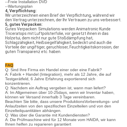
--Freie Installation DVD
--Wartungsplan
4, Verpflichtung:
Wir unterzeichnen einen Brief der Verpflichtung, während wir
den Vertrag unterzeichnen, der Ihr Vertrauen zu uns verbessert.
5, gutes Verpacken:
Gutes Verpacken: Simulations-werden Animatronic Kunde
Triceratops mit Luftpolsterfolie, vor gesetzt ihnen in das
Holzetui, dem nicht nur gute Stoßdämpfung hat,
Schlagzähigkeit, Heißsiegelfähigkeit, bedeckt und auch die
Vorteile der ungiftiger, geruchloser, Feuchtigkeitskorrosion, der
guten Transparenz etc. haben.
FAQ
Q: Sind Ihre Firma ein Handel einer oder eine Fabrik?
A: Fabrik + Handel (Integration), mehr als 12 Jahre, die auf
Testgerätfeld, 6 Jahre Erfahrung exportierend sich
konzentrieren.
Q: Nachdem ein Auftrag vergeben ist, wann man liefert?
A: Im Allgemeinen über 10-25days, wenn wir Inventar haben,
können wir Versand innerhalb 3 Tage vereinbaren.
Beachten Sie bitte, dass unsere ProduktionsVorbereitungs- und
Anlaufzeiten von den spezifischen Einzelteilen und von den
Einzelteilquantitäten abhängen.
Q: Was über die Garantie mit Kundendiensten?
A: Die Prüfmaschine wird für 12 Monate vom HAIDA, wir kann
Ihnen helfen zu reparieren garantiert