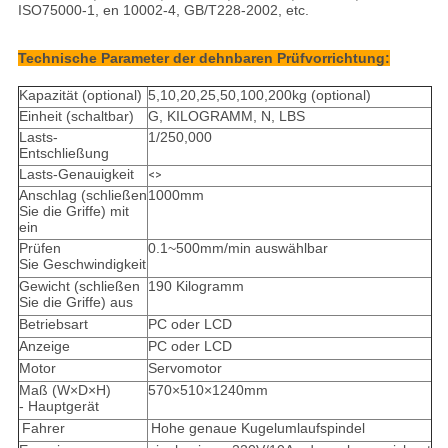
ISO75000-1, en 10002-4, GB/T228-2002, etc.
Technische Parameter
der dehnbaren Prüfvorrichtung:
Kapazität (optional)
5,10,20,25,50,100,200kg (optional)
Einheit (schaltbar)
G, KILOGRAMM, N, LBS
Lasts-
1/250,000
Entschließung
Lasts-Genauigkeit
<>
Anschlag (schließen
1000mm
Sie die Griffe) mit
ein
Prüfen
0.1~500mm/min auswählbar
Sie Geschwindigkeit
Gewicht (schließen
190 Kilogramm
Sie die Griffe) aus
Betriebsart
PC oder LCD
Anzeige
PC oder LCD
Motor
Servomotor
Maß (W×D×H)
570×510×1240mm
- Hauptgerät
Fahrer
Hohe genaue Kugelumlaufspindel