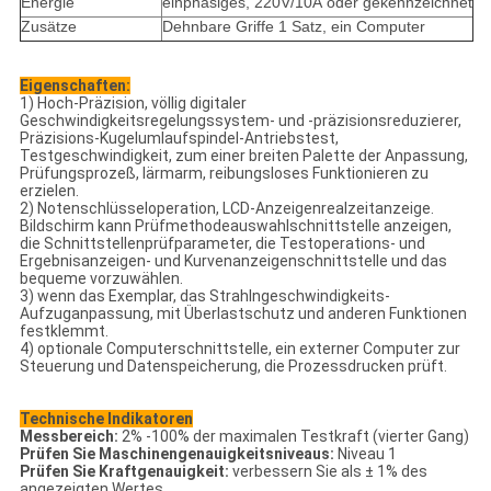
Energie
einphasiges, 220V/10A oder gekennzeichnet
Zusätze
Dehnbare Griffe 1 Satz, ein Computer
Eigenschaften:
1) Hoch-Präzision, völlig digitaler
Geschwindigkeitsregelungssystem- und -präzisionsreduzierer,
Präzisions-Kugelumlaufspindel-Antriebstest,
Testgeschwindigkeit, zum einer breiten Palette der Anpassung,
Prüfungsprozeß, lärmarm, reibungsloses Funktionieren zu
erzielen.
2) Notenschlüsseloperation, LCD-Anzeigenrealzeitanzeige.
Bildschirm kann Prüfmethodeauswahlschnittstelle anzeigen,
die Schnittstellenprüfparameter, die Testoperations- und
Ergebnisanzeigen- und Kurvenanzeigenschnittstelle und das
bequeme vorzuwählen.
3) wenn das Exemplar, das Strahlngeschwindigkeits-
Aufzuganpassung, mit Überlastschutz und anderen Funktionen
festklemmt.
4) optionale Computerschnittstelle, ein externer Computer zur
Steuerung und Datenspeicherung, die Prozessdrucken prüft.
Technische Indikatoren
Messbereich:
2% -100% der maximalen Testkraft (vierter Gang)
Prüfen Sie Maschinengenauigkeitsniveaus:
Niveau 1
Prüfen Sie Kraftgenauigkeit:
verbessern Sie als ± 1% des
angezeigten Wertes