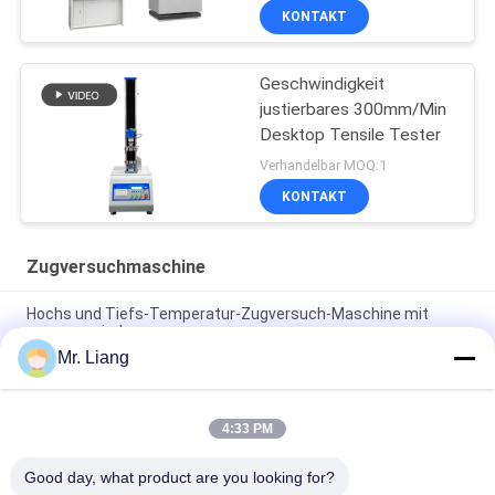
KONTAKT
Geschwindigkeit
justierbares 300mm/Min
Desktop Tensile Tester
Verhandelbar MOQ:1
KONTAKT
Zugversuchmaschine
Hochs und Tiefs-Temperatur-Zugversuch-Maschine mit
programmierbarem
Mr. Liang
Computer-elektronische Selbstzugversuch-Servomaschinen-
Universalfestigkeitsprüfungs-Ausrüstung TM 2101
4:33 PM
Digitalanzeigen-elektronische dehnbare Prüfvorrichtungs-
Universalprüfmaschinen kundenspezifisch
Good day, what product are you looking for?