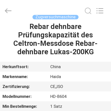
Haida
Equipment
Co.,
Ltd..
All
Zugversuchmaschine
Rights
Reserved.
Rebar dehnbare
ZU
Prüfungskapazität des
HAUSE
Celtron-Messdose Rebar-
PRODUKTE
dehnbare Lukas-200KG
VIDEOS
Herkunftsort:
China
Markenname:
Haida
VR-
Zertifizierung:
CE,,ISO
SHOW
Modellnummer:
HD-B604
ÜBER
Min Bestellmenge:
1 Satz