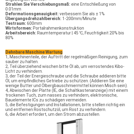
Strahlen Sie Verschiebungsmaß:
eine Entschließung von
0.01mm
Deformationsgenauigkeit:
verbessern Sie als ± 1%
Übergangsdrehzahlbereich:
1-200mm/Minute
Testraum:
600mm
Wirtsformen:
Portalrahmenkonstruktion
Arbeitsbereich:
Raumtemperatur | 45 ℃, Feuchtigkeit 20% bis
80%
Dehnbare Maschine Wartung
1, Maschinenteile, der Auftritt der regelmäßigen Reinigung, zum
sauber zu halten.
2, Teil überziehend wischen bitte Öl ab, um verrostendes Kibo-
Licht zu verhindern.
3, der Teil der Energieschraube und die Schraube addieren bitte
Öl, um empfindliches Getriebe zu schützen. (Addieren Sie eine
wenige Butter und Ölbergbauschmiermittel können Misch sein).
4, Abwischen der Platte (IE, die Schaltkastenanzeige) mit einem
trockenen Tuch, zum nasses zu verhindern, elektronische,
Bauelemente ICs zu schädigen vermeiden.
5, die Befestigungen und Installationen, bitte stellen richtig ein
und entfernen Rostschutzöl, um Rost zu verhindern.
6, die Arbeit erfordert, um den Strom abzustellen.