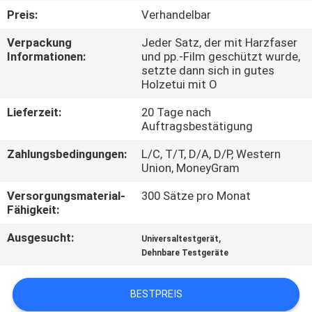
UNS
Preis:
Verhandelbar
Verpackung
Jeder Satz, der mit Harzfaser
WERKSBESICHTIGUNG
Informationen:
und pp.-Film geschützt wurde,
setzte dann sich in gutes
Holzetui mit O
QUALITÄTSKONTROLLE
Lieferzeit:
20 Tage nach
Auftragsbestätigung
KONTAKTIEREN
Zahlungsbedingungen:
L/C, T/T, D/A, D/P, Western
SIE
Union, MoneyGram
UNS
Versorgungsmaterial-
300 Sätze pro Monat
Fähigkeit:
NEUIGKEITEN
Ausgesucht:
,
Universaltestgerät
Dehnbare Testgeräte
RECHTSSACHEN
BESTPREIS