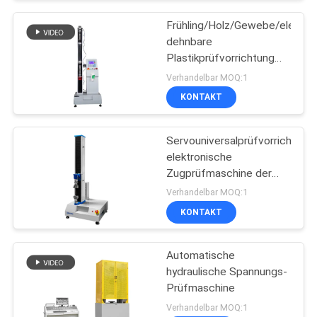
Frühling/Holz/Gewebe/elektro
dehnbare
Plastikprüfvorrichtung
mit Digitalanzeige
Verhandelbar MOQ:1
KONTAKT
Servouniversalprüfvorrichtung
elektronische
Zugprüfmaschine der
Software-TM2101
Verhandelbar MOQ:1
KONTAKT
Automatische
hydraulische Spannungs-
Prüfmaschine
Verhandelbar MOQ:1