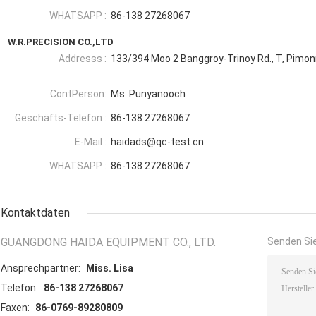
WHATSAPP :
86-138 27268067
W.R.PRECISION CO.,LTD
Addresss :
133/394 Moo 2 Banggroy-Trinoy Rd., T, Pimon
ContPerson:
Ms. Punyanooch
Geschäfts-Telefon :
86-138 27268067
E-Mail :
haidads@qc-test.cn
WHATSAPP :
86-138 27268067
Kontaktdaten
GUANGDONG HAIDA EQUIPMENT CO., LTD.
Senden Sie
Ansprechpartner:
Miss. Lisa
Telefon:
86-138 27268067
Faxen:
86-0769-89280809