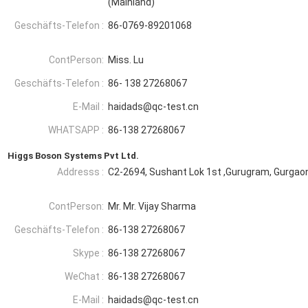
(Mainland)
Geschäfts-Telefon :
86-0769-89201068
ContPerson:
Miss. Lu
Geschäfts-Telefon :
86- 138 27268067
E-Mail :
haidads@qc-test.cn
WHATSAPP :
86-138 27268067
Higgs Boson Systems Pvt Ltd.
Addresss :
C2-2694, Sushant Lok 1st ,Gurugram, Gurgaon
ContPerson:
Mr. Mr. Vijay Sharma
Geschäfts-Telefon :
86-138 27268067
Skype :
86-138 27268067
WeChat :
86-138 27268067
E-Mail :
haidads@qc-test.cn