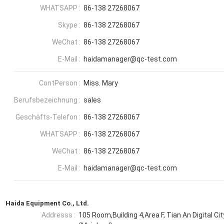
WHATSAPP :
86-138 27268067
Skype :
86-138 27268067
WeChat :
86-138 27268067
E-Mail :
haidamanager@qc-test.com
ContPerson :
Miss. Mary
Berufsbezeichnung :
sales
Geschäfts-Telefon :
86-138 27268067
WHATSAPP :
86-138 27268067
WeChat :
86-138 27268067
E-Mail :
haidamanager@qc-test.com
Haida Equipment Co., Ltd.
Addresss :
105 Room,Building 4,Area F, Tian An Digital C