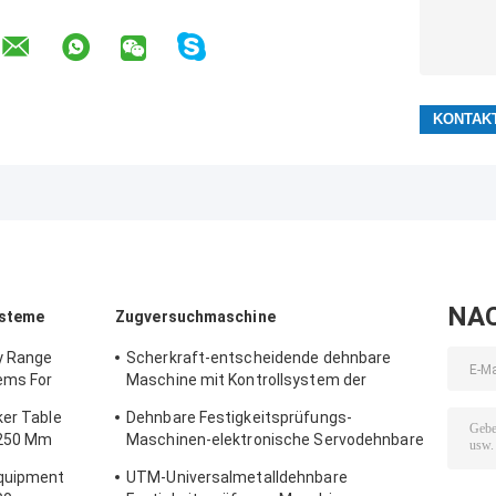
NA
ysteme
Zugversuchmaschine
y Range
Scherkraft-entscheidende dehnbare
ems For
Maschine mit Kontrollsystem der
/ Function
Software-TM2101
ker Table
Dehnbare Festigkeitsprüfungs-
 250 Mm
Maschinen-elektronische Servodehnbare
ight
Tischplattenprüfvorrichtung
Equipment
UTM-Universalmetalldehnbare