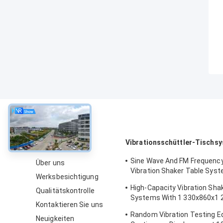
über
Vibrationsschüttler-Tischs
Sine Wave And FM Frequenc
Über uns
Vibration Shaker Table Syst
Werksbesichtigung
Structural Strength Testing 
High-Capacity Vibration Sha
Qualitätskontrolle
Computer
Systems With 1 330x860x1
Kontaktieren Sie uns
Dimensions And 2 500 Kg We
Random Vibration Testing 
Vibration Controller
Neuigkeiten