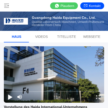
Plaudern
Kontakt
Guangdong Haida Equipment Co., Ltd.
Qualität Laborversuch-Maschinen, Umwelt-Prüfschrank
Hersteller From China
HAUS
VIDEOS
TITELLISTE
WEBSEITE
Vorstellung des Haida International-Unternehmens