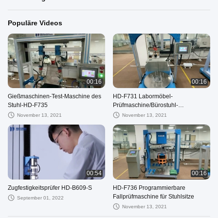
Populäre Videos
00:16
00:16
Gießmaschinen-Test-Maschine des
HD-F731 Labormöbel-
Stuhl-HD-F735
Prüfmaschine/Bürostuhl-
Rotationsprüfgerät
November 13, 2021
November 13, 2021
00:54
00:16
Zugfestigkeitsprüfer HD-B609-S
HD-F736 Programmierbare
Fallprüfmaschine für Stuhlsitze
September 01, 2022
November 13, 2021