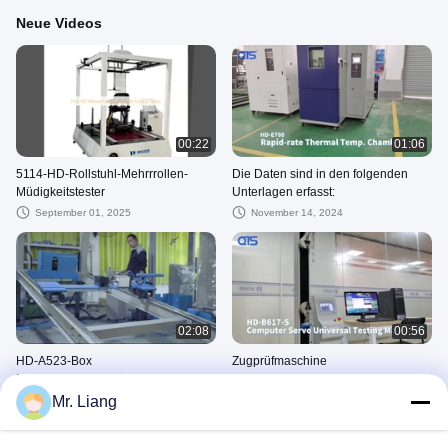
Neue Videos
00:22
01:06
5114-HD-Rollstuhl-Mehrrrollen-
Die Daten sind in den folgenden
Müdigkeitstester
Unterlagen erfasst:
September 01, 2025
November 14, 2024
02:08
00:56
HD-A523-Box
Zugprüfmaschine
Neigungsschlagprüfungsanlage
August 22, 2023
Mr. Liang
October 18, 2024
环境类