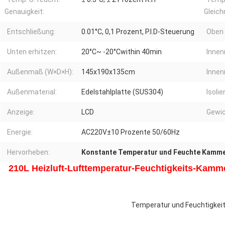
Genauigkeit:
Gleich
Entschließung:
0.01°C, 0,1 Prozent, P.I.D-Steuerung
Oben 
Unten erhitzen:
20°C~ -20°Cwithin 40min
Innen
Außenmaß (W×D×H):
145x190x135cm
Innen
Außenmaterial:
Edelstahlplatte (SUS304)
Isolie
Anzeige:
LCD
Gewic
Energie:
AC220V±10 Prozente 50/60Hz
Hervorheben:
Konstante Temperatur und Feuchte Kamm
210L Heizluft-Lufttemperatur-Feuchtigkeits-Kamm
Temperatur und Feuchtigkei