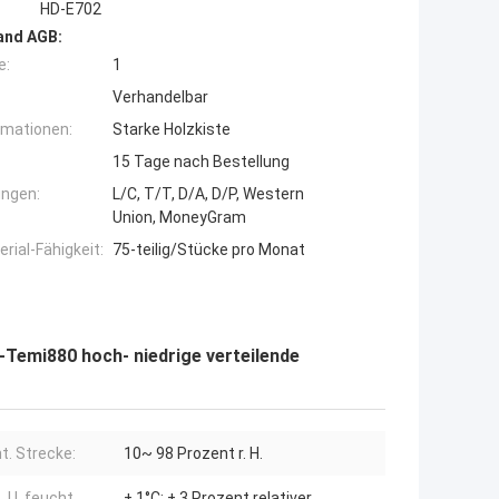
HD-E702
and AGB:
e:
1
Verhandelbar
rmationen:
Starke Holzkiste
15 Tage nach Bestellung
ngen:
L/C, T/T, D/A, D/P, Western
Union, MoneyGram
ial-Fähigkeit:
75-teilig/Stücke pro Monat
emi880 hoch- niedrige verteilende
t. Strecke:
10~ 98 Prozent r. H.
 U. feucht.
± 1°C; ± 3 Prozent relativer