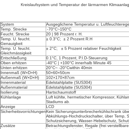
Kreislaufsystem und Temperatur der lärmarmen Klimaanlage 
System
Ausgeglichene Temperatur u. Luftfeuchtereg
Temp. Strecke
-70°C~150°C
Feucht. Strecke
20 | 98 Prozent r. H.
Temp. U. feucht.
± 0.3°C; ± 2 Prozent R.H
Genauigkeit
Temp. U. feucht.
± 2°C; ± 5 Prozent relativer Feuchtigkeit
Gleichmässigkeit
Entschließung
0.1°C, 1 Prozent, P.I.D-Steuerung
Oben erhitzen
-40°C | +100°C innerhalb Minute 45
Unten erhitzen
20°C~ -20°Cwithin 40min
Innenmaß (W×D×H)
50×60×50cm
Außenmaß (W×D×H)
102×170×87cm
Innenmaterial
Edelstahlplatte (SUS304)
Außenmaterial
Edelstahlplatte (SUS304)
Isolierung
Hartschaumstoff
Kühlanlage
Luft kühlte, hermetischer Kompressor, Kühla
Stadiums ab.
Anzeige
LCD
Sicherheitsvorrichtungen
Kein Sicherungsunterbrecherkühlschrank über
Abkühlungs-Hochdruckschalter, über Temp, Sc
Schutzsicherung, Wasser-Hebelschutz, Schut
Zusätze
Betrachtungsfenster, Regale (frei verstellba