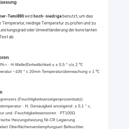
assung
mmer-Temi880
wird
hoch- niedrige
benutzt, um das
he Temperatur, niedrige Temperatur zu prüfen und zu
 Leistungsgrad oder Umweltänderung der konstanten
est ab.
oren
 · H-Welle/Einheitlichkeit ≤ ± 0,5 ° c/± 2 ℃
ratur ~100 ° c 20min Temperaturüberwachung ± 1 ℃
m
egrenzers (Feuchtigkeitsanzeigenprozentsatz).
stemperatur · H, Genauigkeit anzeigend: ± 0,1 ° c,
atur und -Feuchtigkeitssensoren · PT100Ω.
trische Heizungsheizung NI-CR Legierung.
elart Oberflächenverdampfungsart Befeuchter.