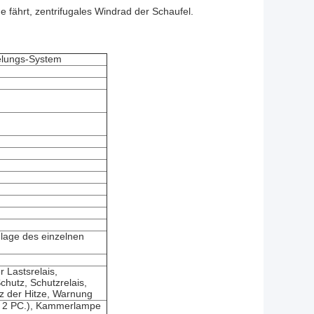
fährt, zentrifugales Windrad der Schaufel.
elungs-System
nlage des einzelnen
 Lastsrelais,
hutz, Schutzrelais,
z der Hitze, Warnung
re 2 PC.), Kammerlampe