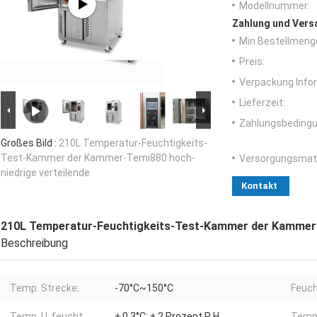
Modellnummer:
Zahlung und Vers
Min Bestellmeng
Preis:
Verpackung Info
Lieferzeit:
Zahlungsbedingu
Großes Bild :
210L Temperatur-Feuchtigkeits-
Test-Kammer der Kammer-Temi880 hoch-
Versorgungsmater
niedrige verteilende
Kontakt
210L Temperatur-Feuchtigkeits-Test-Kammer der Kammer-T
Beschreibung
Temp. Strecke:
-70°C~150°C
Feuch
Temp. U. feucht.
± 0.3°C; ± 2 Prozent R.H
Temp.