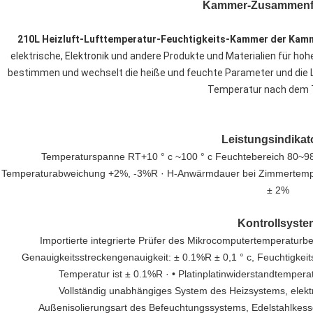
Kammer-Zusammenf
210L Heizluft-Lufttemperatur-Feuchtigkeits-Kammer der Ka
elektrische, Elektronik und andere Produkte und Materialien für ho
bestimmen und wechselt die heiße und feuchte Parameter und die
Temperatur nach dem T
Leistungsindikat
Temperaturspanne RT+10 ° c ~100 ° c Feuchtebereich 80~98% r
Temperaturabweichung +2%, -3%R · H-Anwärmdauer bei Zimmertempe
± 2%
Kontrollsyste
Importierte integrierte Prüfer des Mikrocomputertemperaturb
Genauigkeitsstreckengenauigkeit: ± 0.1%R ± 0,1 ° c, Feuchtigkeit
Temperatur ist ± 0.1%R · • Platinplatinwiderstandtemper
Vollständig unabhängiges System des Heizsystems, elek
Außenisolierungsart des Befeuchtungssystems, Edelstahlkess