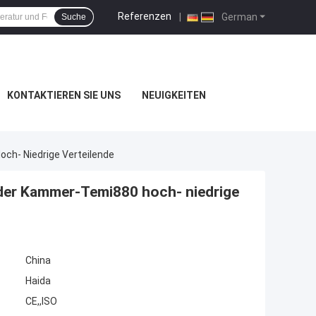
Referenzen
|
German
Suche
KONTAKTIEREN SIE UNS
NEUIGKEITEN
h- Niedrige Verteilende
der Kammer-Temi880 hoch- niedrige
China
Haida
CE,,ISO