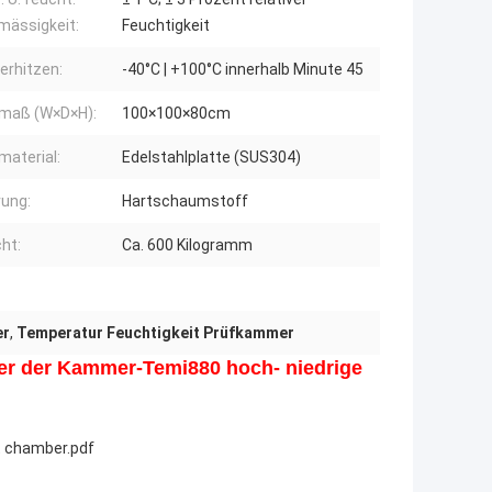
mässigkeit:
Feuchtigkeit
erhitzen:
-40°C | +100°C innerhalb Minute 45
maß (W×D×H):
100×100×80cm
material:
Edelstahlplatte (SUS304)
rung:
Hartschaumstoff
ht:
Ca. 600 Kilogramm
er
,
Temperatur Feuchtigkeit Prüfkammer
er der Kammer-Temi880 hoch- niedrige
t chamber.pdf