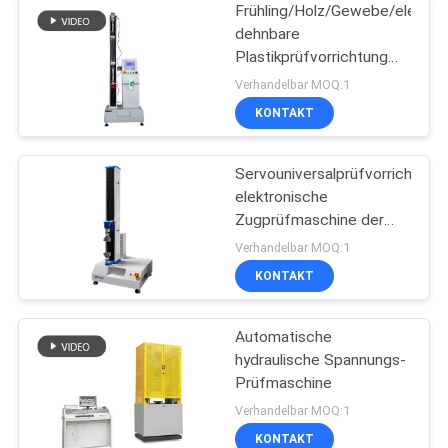
Frühling/Holz/Gewebe/elektro
dehnbare
Plastikprüfvorrichtung
mit Digitalanzeige
Verhandelbar MOQ:1
KONTAKT
Servouniversalprüfvorrichtung
elektronische
Zugprüfmaschine der
Software-TM2101
Verhandelbar MOQ:1
KONTAKT
Automatische
hydraulische Spannungs-
Prüfmaschine
Verhandelbar MOQ:1
KONTAKT