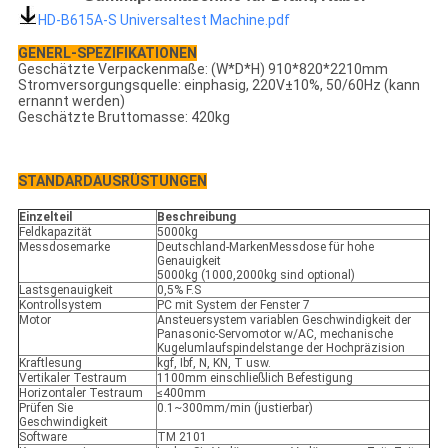
HD-B615A-S Universaltest Machine.pdf
GENERL-SPEZIFIKATIONEN
Geschätzte Verpackenmaße: (W*D*H) 910*820*2210mm
Stromversorgungsquelle: einphasig, 220V±10%, 50/60Hz (kann
ernannt werden)
Geschätzte Bruttomasse: 420kg
STANDARDAUSRÜSTUNGEN
Einzelteil
Beschreibung
Feldkapazität
5000kg
Messdosemarke
Deutschland-MarkenMessdose für hohe
Genauigkeit
5000kg (1000,2000kg sind optional)
Lastsgenauigkeit
0,5% F.S
Kontrollsystem
PC mit System der Fenster 7
Motor
Ansteuersystem variablen Geschwindigkeit der
Panasonic-Servomotor w/AC, mechanische
Kugelumlaufspindelstange der Hochpräzision
Kraftlesung
kgf, Ibf, N, KN, T usw.
Vertikaler Testraum
1100mm einschließlich Befestigung
Horizontaler Testraum
≤400mm
Prüfen Sie
0.1~300mm/min (justierbar)
Geschwindigkeit
Software
TM 2101