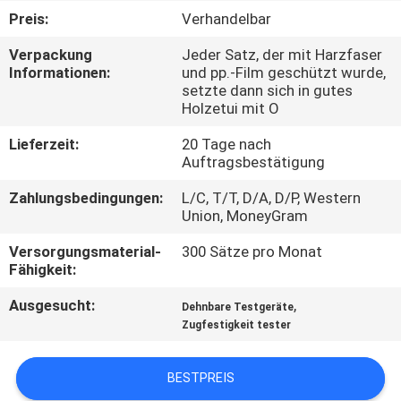
UNS
Preis:
Verhandelbar
Verpackung
Jeder Satz, der mit Harzfaser
WERKSBESICHTIGUNG
Informationen:
und pp.-Film geschützt wurde,
setzte dann sich in gutes
Holzetui mit O
QUALITÄTSKONTROLLE
Lieferzeit:
20 Tage nach
Auftragsbestätigung
KONTAKTIEREN
Zahlungsbedingungen:
L/C, T/T, D/A, D/P, Western
SIE
Union, MoneyGram
UNS
Versorgungsmaterial-
300 Sätze pro Monat
Fähigkeit:
NEUIGKEITEN
Ausgesucht:
,
Dehnbare Testgeräte
Zugfestigkeit tester
RECHTSSACHEN
BESTPREIS