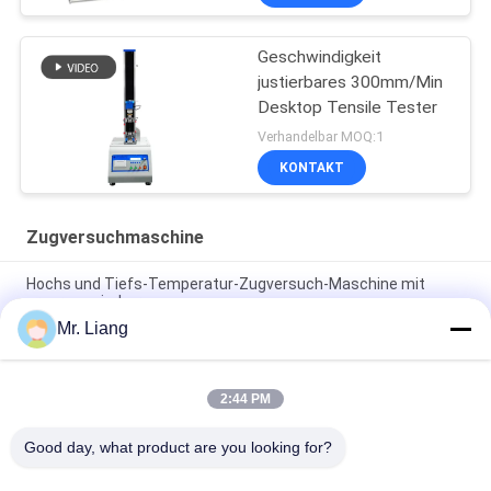
Geschwindigkeit
justierbares 300mm/Min
Desktop Tensile Tester
Verhandelbar MOQ:1
KONTAKT
Zugversuchmaschine
Hochs und Tiefs-Temperatur-Zugversuch-Maschine mit
programmierbarem
Mr. Liang
Computer-elektronische Selbstzugversuch-Servomaschinen-
Universalfestigkeitsprüfungs-Ausrüstung TM 2101
2:44 PM
Digitalanzeigen-elektronische dehnbare Prüfvorrichtungs-
Universalprüfmaschinen kundenspezifisch
Good day, what product are you looking for?
Beliebte Kategorien
Alle