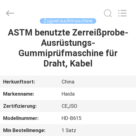
Haida
Equipment
Co.,
Ltd..
All
Zugversuchmaschine
Rights
Reserved.
ASTM benutzte Zerreißprobe-
ZU
Ausrüstungs-
HAUSE
Gummiprüfmaschine für
PRODUKTE
Draht, Kabel
VIDEOS
Herkunftsort:
China
Markenname:
Haida
VR-
Zertifizierung:
CE,,ISO
SHOW
Modellnummer:
HD-B615
ÜBER
Min Bestellmenge:
1 Satz