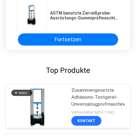
ASTM benutzte Zerreißprobe-
Ausrüstungs-Gummiprüfmaschine
für Draht, Kabel
Fortsetzen
Top Produkte
Zusammengesetzte
Adhäsions-Testgerät-
Universalzugprüfmaschine
Verhandelbar MOQ:1 Satz
KONTAKT