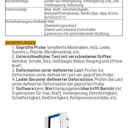
Kurvenanzeige
Laden Sie Verlängerung, Verlängerung-Zeit, Zeit-
Verlängerung, Belastung
Datenanzeige
Max. Kraft, Geschwindigkeit,
Beispielinformationen, Stärke (Kpa, Mpa, N/mm,
N/mm2) ETC…
Sicherheitseigenschaften
E-Halt
Überlastungsschutz
Oberer und untererer Endschalter
Lastsensor mit automatischem Rückzug
ANWENDUNGEN
1.
Geprüfte Probe
: lamellierte Materialien, Holz, Leder,
Gummi u. Plastik, Metallmaterial, etc.
2.
Unterschiedlicher Test mit verschiedenen Griffen
:
dehnbar, Schale, Riss, Heißsiegel, Kleber, Biegung und offene
Kraft.
3.
Deformation unter definierter Last
: Prüfen Sie
Deformation unter definierter Last der geprüften Probe
4.
Laden Sie unter definierter Deformation
: Prüfen Sie Last
unter definierter Deformation der geprüften Probe
5.
Software
kann,
Wort
herausgeben
/übertrifft Bericht
mit
Ergebnissen für max. Kraft, Verlängerung, Dehnfestigkeit,
Schälfestigkeit, Reißfestigkeit, Kompressionsstärke, etc.