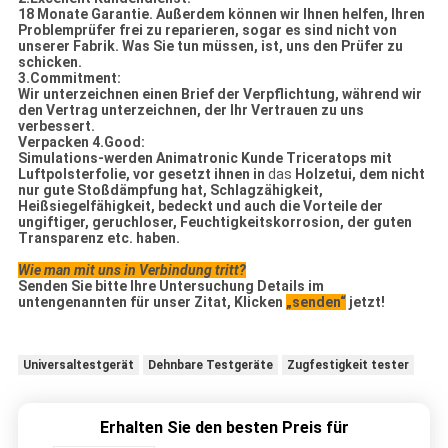
18 Monate Garantie. Außerdem können wir Ihnen helfen, Ihren
Problemprüfer frei zu reparieren, sogar es sind nicht von
unserer Fabrik. Was Sie tun müssen, ist, uns den Prüfer zu
schicken.
3.Commitment:
Wir unterzeichnen einen Brief der Verpflichtung, während wir
den Vertrag unterzeichnen, der Ihr Vertrauen zu uns
verbessert.
Verpacken 4.Good:
Simulations-werden Animatronic Kunde Triceratops mit
Luftpolsterfolie, vor gesetzt ihnen in
das
Holzetui, dem nicht
nur gute Stoßdämpfung hat, Schlagzähigkeit,
Heißsiegelfähigkeit, bedeckt und auch die Vorteile der
ungiftiger, geruchloser, Feuchtigkeitskorrosion, der guten
Transparenz etc. haben.
Wie man mit uns in Verbindung tritt?
Senden Sie bitte Ihre Untersuchung Details im
untengenannten für unser Zitat, Klicken
„senden“
jetzt!
Universaltestgerät
Dehnbare Testgeräte
Zugfestigkeit tester
Erhalten Sie den besten Preis für