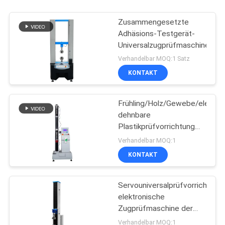
Zusammengesetzte
Adhäsions-Testgerät-
Universalzugprüfmaschine
Verhandelbar MOQ:1 Satz
KONTAKT
Frühling/Holz/Gewebe/elektro
dehnbare
Plastikprüfvorrichtung
mit Digitalanzeige
Verhandelbar MOQ:1
KONTAKT
Servouniversalprüfvorrichtung
elektronische
Zugprüfmaschine der
Software-TM2101
Verhandelbar MOQ:1