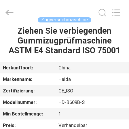
Haida
Equipment
Co.,
Ltd..
All
Zugversuchmaschine
Rights
Reserved.
Ziehen Sie verbiegenden
ZU
Gummizugprüfmaschine
HAUSE
ASTM E4 Standard ISO 75001
PRODUKTE
Herkunftsort:
China
VIDEOS
Markenname:
Haida
Zertifizierung:
CE,,ISO
VR-
Modellnummer:
HD-B609B-S
SHOW
Min Bestellmenge:
1
ÜBER
Preis:
Verhandelbar