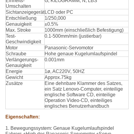
Einheits-
G, KILOGRAMM, N, LBS
Umschalten
Sichtanzeigegerät
LCD oder PC
Entschließung
1/250,000
Genauigkeit
±0.5%
Max. Stroke
1000mm (einschließlich Befestigung)
Test-
0.1-500mm/min (justierbar)
Geschwindigkeit
Motor
Panasonic-Servomotor
Schraube
Hohe genaue Kugelumlaufspindel
Verlängerungs-
0.001mm
Genauigkeit
Energie
1ø, AC220V, 50HZ
Gewicht
Approx.75kg
Zusätze
Eine dehnbare Klammer des Satzes,
ein Satz Lenovo-Computer, einteilige
englische Software CD, einteilige
Operation Video-CD, einteiliges
englisches Benutzerhandbuch
Eigenschaften:
1. Bewegungssystem: Genaue Kugelumlaufspindel
Fahrers +High des Panasonic-Servomotor +Servo