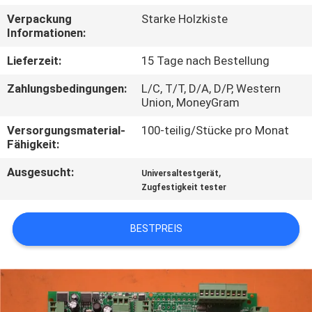
UNS
Verpackung
Starke Holzkiste
Informationen:
WERKSBESICHTIGUNG
Lieferzeit:
15 Tage nach Bestellung
Zahlungsbedingungen:
L/C, T/T, D/A, D/P, Western
QUALITÄTSKONTROLLE
Union, MoneyGram
Versorgungsmaterial-
100-teilig/Stücke pro Monat
KONTAKTIEREN
Fähigkeit:
SIE
Ausgesucht:
,
Universaltestgerät
UNS
Zugfestigkeit tester
BESTPREIS
NEUIGKEITEN
RECHTSSACHEN