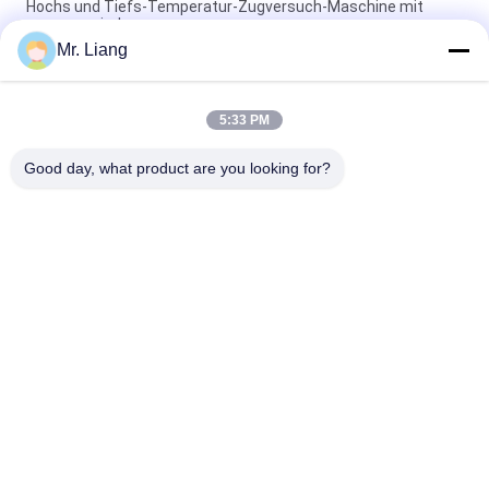
Hochs und Tiefs-Temperatur-Zugversuch-Maschine mit
programmierbarem
Mr. Liang
Computer-elektronische Selbstzugversuch-Servomaschinen-
Universalfestigkeitsprüfungs-Ausrüstung TM 2101
5:33 PM
Digitalanzeigen-elektronische dehnbare Prüfvorrichtungs-
Universalprüfmaschinen kundenspezifisch
Good day, what product are you looking for?
Beliebte Kategorien
Alle
Laborversuch-
Umwelt-Prüfschrank
Maschinen
Vibrationsschüttler-
Zugversuchmaschine
Tischsysteme
Ausrüstung Zur 
Temperatur Feuchte 
Prüfung Der 
Kammer
Entflammbarkeit
Kammer Der 
IP-Testgerät