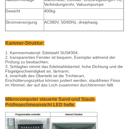
Verbindungsrohr, Vakuumpumpe
Gewicht
400kg
Stromversorgung
AC380V, 50/60Hz, dreiphasig
Kammer-Struktur:
1, Kammermaterial: Edelstahl SUS#304;
2, transparentes Fenster ist bequem, Exemplar während der
Prüfung zu beobachten;
3, Schlagfan nimmt das Edelstahloberteil, hohe Dichtung und die
Flügelgeschwindigkeit an, lärmarm;
4, innerhalb des Oberteils ist die Trichterart,
Erschütterungszyklus können justiert werden, staubfreies Floss
im Himmel, der auf das Loch zusammen durchbrennen fällt.
Mikrocomputer steuerte Sand-und Staub-
Prüfmaschineansicht LED helle: