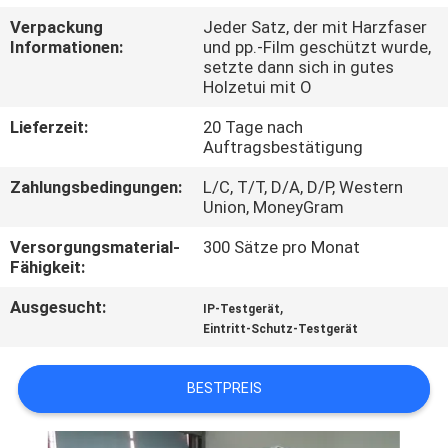
UNS
Verpackung
Jeder Satz, der mit Harzfaser
Informationen:
und pp.-Film geschützt wurde,
setzte dann sich in gutes
WERKSBESICHTIGUNG
Holzetui mit O
Lieferzeit:
20 Tage nach
QUALITÄTSKONTROLLE
Auftragsbestätigung
Zahlungsbedingungen:
L/C, T/T, D/A, D/P, Western
KONTAKTIEREN
Union, MoneyGram
SIE
Versorgungsmaterial-
300 Sätze pro Monat
Fähigkeit:
UNS
Ausgesucht:
,
IP-Testgerät
Eintritt-Schutz-Testgerät
NEUIGKEITEN
BESTPREIS
RECHTSSACHEN