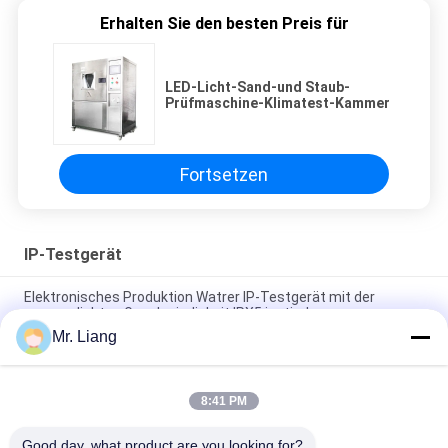
Erhalten Sie den besten Preis für
LED-Licht-Sand-und Staub-
Prüfmaschine-Klimatest-Kammer
Fortsetzen
IP-Testgerät
Elektronisches Produktion Watrer IP-Testgerät mit der
wasserdichten Geschwindigkeit IPX5 justierbar
Mr. Liang
Umwelt-IPX7/8-Wassereinweichtestgerät mit rotierenden
Sprühdüsen
8:41 PM
Imprägniern Sie den Universalregen, der IP-Testgerät
IPX5/IPX6 sprüht
Good day, what product are you looking for?