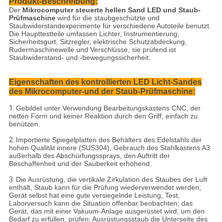
Produkt-Beschreibung:
Der
Mikrocomputer steuerte hellen Sand LED und Staub-
Prüfmaschine
wird für die staubgeschützte und
Staubwiderstandexperimente für verschiedene Autoteile benutzt.
Die Haupttestteile umfassen Lichter, Instrumentierung,
Sicherheitsgurt, Sitzregler, elektrische Schutzabdeckung,
Rudermaschinewelle und Verschlüsse, sie prüfend ist
Staubwiderstand- und -bewegungssicherheit.
Eigenschaften des kontrollierten LED Licht-Sandes
des Mikrocomputer-und der Staub-Prüfmaschine:
1.
Gebildet unter Verwendung Bearbeitungskastens CNC, der
netten Form und keiner Reaktion durch den Griff, einfach zu
benützen.
2.
Importierte Spiegelplatten des Behälters des Edelstahls der
hohen Qualität innere (SUS304), Gebrauch des Stahlkastens A3
außerhalb des Abschürfungssprays, den Auftritt der
Beschaffenheit und der Sauberkeit erhöhend.
3.
Die Ausrüstung, die vertikale Zirkulation des Staubes der Luft
enthält, Staub kann für die Prüfung wiederverwendet werden;
Gerät selbst hat eine gute versiegelnde Leistung, Test,
Laborversuch kann die Situation offenbar beobachten; das
Gerät, das mit einer Vakuum-Anlage ausgerüstet wird, um den
Bedarf zu erfüllen, prüfen; Ausrüstungsstaub die Unterseite des