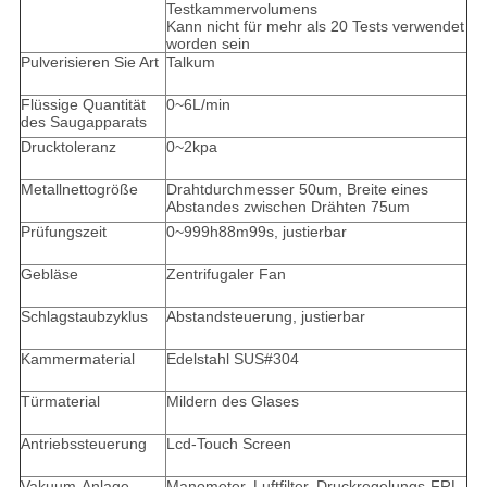
Testkammervolumens
Kann nicht für mehr als 20 Tests verwendet
worden sein
Pulverisieren Sie Art
Talkum
Flüssige Quantität
0~6L/min
des Saugapparats
Drucktoleranz
0~2kpa
Metallnettogröße
Drahtdurchmesser 50um, Breite eines
Abstandes zwischen Drähten 75um
Prüfungszeit
0~999h88m99s, justierbar
Gebläse
Zentrifugaler Fan
Schlagstaubzyklus
Abstandsteuerung, justierbar
Kammermaterial
Edelstahl SUS#304
Türmaterial
Mildern des Glases
Antriebssteuerung
Lcd-Touch Screen
Vakuum-Anlage
Manometer, Luftfilter, Druckregelungs-FRL,