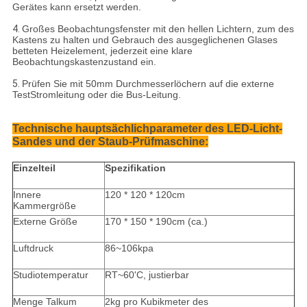
Gerätes kann ersetzt werden.
4.
Großes Beobachtungsfenster mit den hellen Lichtern, zum des
Kastens zu halten und Gebrauch des ausgeglichenen Glases
betteten Heizelement, jederzeit eine klare
Beobachtungskastenzustand ein.
5.
Prüfen Sie mit 50mm Durchmesserlöchern auf die externe
TestStromleitung oder die Bus-Leitung.
Technische hauptsächlichparameter des LED-Licht-
Sandes und der Staub-Prüfmaschine:
Einzelteil
Spezifikation
Innere
120 * 120 * 120cm
Kammergröße
Externe Größe
170 * 150 * 190cm (ca.)
Luftdruck
86~106kpa
Studiotemperatur
RT~60'C, justierbar
Menge Talkum
2kg pro Kubikmeter des