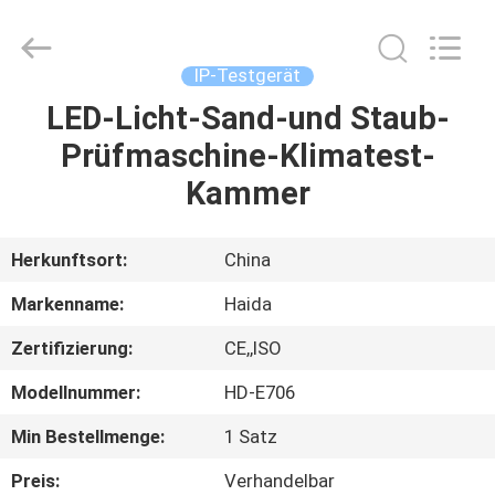
Haida
Equipment
Co.,
Ltd..
All
IP-Testgerät
Rights
Reserved.
LED-Licht-Sand-und Staub-
ZU
Prüfmaschine-Klimatest-
HAUSE
Kammer
PRODUKTE
Herkunftsort:
China
VIDEOS
Markenname:
Haida
Zertifizierung:
CE,,ISO
VR-
Modellnummer:
HD-E706
SHOW
Min Bestellmenge:
1 Satz
ÜBER
Preis:
Verhandelbar