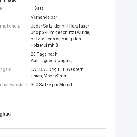
and AGB:
e:
1 Satz
Verhandelbar
rmationen:
Jeder Satz, der mit Harzfaser
und pp.-Film geschützt wurde,
setzte dann sich in gutes
Holzetui mit B
20 Tage nach
Auftragsbestätigung
ngen:
L/C, D/A, D/P, T/T, Western
Union, MoneyGram
ial-Fähigkeit:
300 Sätze pro Monat
rgbau