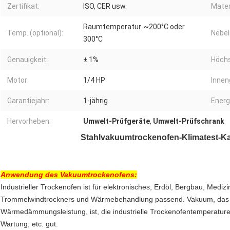
Zertifikat:
ISO, CER usw.
Mater
Raumtemperatur. ~200°C oder
Temp. (optional):
Nebe
300°C
Genauigkeit:
± 1%
Höchs
Motor:
1/4 HP
Innen
Garantiejahr:
1-jährig
Energ
Hervorheben:
Umwelt-Prüfgeräte
,
Umwelt-Prüfschrank
Stahlvakuumtrockenofen-Klimatest-Ka
Anwendung des
Vakuumtrockenofens
:
Industrieller Trockenofen ist für elektronisches, Erdöl, Bergbau, Mediz
Trommelwindtrockners und Wärmebehandlung passend. Vakuum, das Tr
Wärmedämmungsleistung, ist, die industrielle Trockenofentemperatureinh
Wartung, etc. gut.