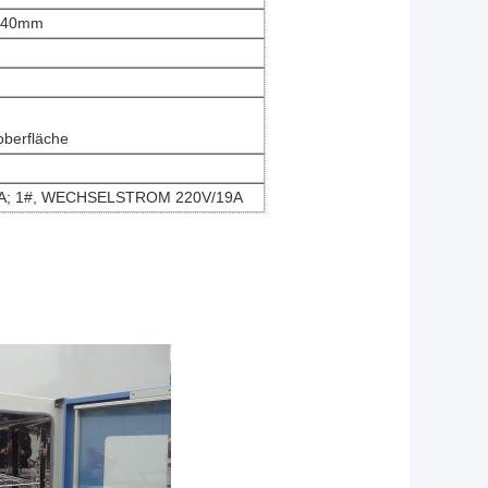
140mm
oberfläche
A; 1#, WECHSELSTROM 220V/19A