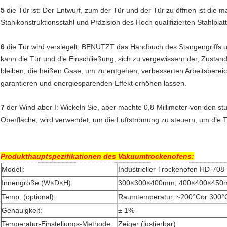
5
die Tür ist: Der Entwurf, zum der Tür und der Tür zu öffnen ist die m
Stahlkonstruktionsstahl und Präzision des Hoch qualifizierten Stahlp
6
die Tür wird versiegelt: BENUTZT das Handbuch des Stangengriffs u
kann die Tür und die Einschließung, sich zu vergewissern der, Zusta
bleiben, die heißen Gase, um zu entgehen, verbesserten Arbeitsbereich
garantieren und energiesparenden Effekt erhöhen lassen.
7
der Wind aber I: Wickeln Sie, aber machte 0,8-Millimeter-von den s
Oberfläche, wird verwendet, um die Luftströmung zu steuern, um die T
Produkthauptspezifikationen des
Vakuumtrockenofens
:
Modell:
Industrieller Trockenofen HD-708
Innengröße (W×D×H):
300×300×400mm; 400×400×45
Temp. (optional):
Raumtemperatur. ~200°Cor 300°
Genauigkeit:
± 1%
Temperatur-Einstellungs-Methode:
Zeiger (justierbar)