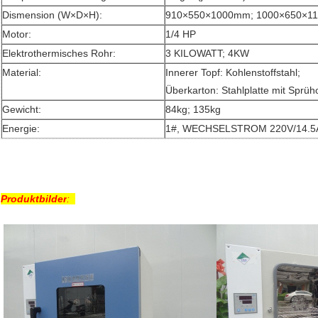
Dismension (W×D×H):
910×550×1000mm; 1000×650×1
Motor:
1/4 HP
Elektrothermisches Rohr:
3 KILOWATT; 4KW
Material:
Innerer Topf: Kohlenstoffstahl;
Überkarton: Stahlplatte mit Sprüh
Gewicht:
84kg; 135kg
Energie:
1#, WECHSELSTROM 220V/14.5
Produktbilder
: