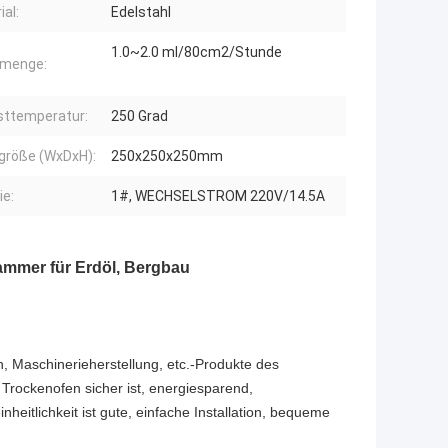
ial:
Edelstahl
1.0~2.0 ml/80cm2/Stunde
lmenge:
ttemperatur:
250 Grad
größe (WxDxH):
250x250x250mm
ie:
1#, WECHSELSTROM 220V/14.5A
mmer für Erdöl, Bergbau
in, Maschinerieherstellung, etc.-Produkte des
ockenofen sicher ist, energiesparend,
eitlichkeit ist gute, einfache Installation, bequeme