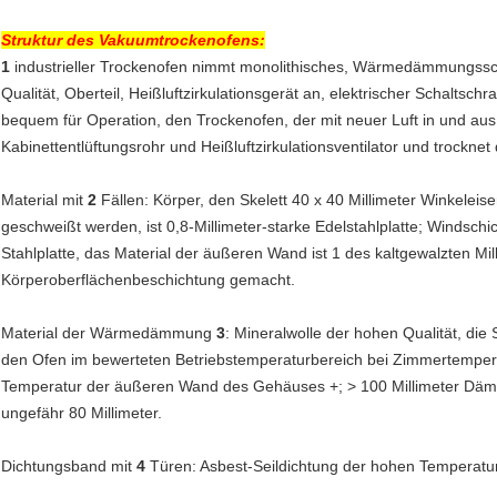
Struktur des
Vakuumtrockenofens
:
1
industrieller Trockenofen nimmt monolithisches, Wärmedämmungssc
Qualität, Oberteil, Heißluftzirkulationsgerät an, elektrischer Schaltsch
bequem für Operation, den Trockenofen, der mit neuer Luft in und au
Kabinettentlüftungsrohr und Heißluftzirkulationsventilator und trockne
Material mit
2
Fällen: Körper, den Skelett 40 x 40 Millimeter Winkele
geschweißt werden, ist 0,8-Millimeter-starke Edelstahlplatte; Windsch
Stahlplatte, das Material der äußeren Wand ist 1 des kaltgewalzten Mil
Körperoberflächenbeschichtung gemacht.
Material der Wärmedämmung
3
: Mineralwolle der hohen Qualität, d
den Ofen im bewerteten Betriebstemperaturbereich bei Zimmertemperat
Temperatur der äußeren Wand des Gehäuses +; > 100 Millimeter Dämm
ungefähr 80 Millimeter.
Dichtungsband mit
4
Türen: Asbest-Seildichtung der hohen Temperatu