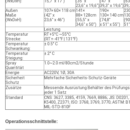
(WxDxH):
15,7“ x 17")
(35" x
(47" x
(63
23,6" x 19,6“)
39,3" x 19,6“)
39,
Außen
107× 60× 118 cm
141×
190×
23
Maße
(42" x
88× 128cm
130× 140 cm
13
(WxDxH):
23,6" x 46")
(55,5" x
(74,8"
(90
34,6" x 50")
x 51" x 55")
51"
Leistung
Temperatur
RT+5°C ~55°C
Strecke:
(RT+-41°F | 131°F)
Temperatur
± 0.5° C
Schwankung:
Temperatur
± 2° C
Steigung:
Spray
1.0~2.0 ml/80cm2/Stunde
Quantität
Energie
AC220V, 1Ø, 30A
Sicherheit
Mehrfache Sicherheits-Schutz-Geräte
Schutz
Zusätze
Messende Ausrüstung Behälter des Prüfung
jeder 1 Satz
Standard
CNS: 3627, 3385, 4159, 7669, 8886; JIS: D0201,
K5400, Z2371; ISO: 3768, 3769, 3770; ASTM: B
MIL-STD-810F
Operationsschnittstelle: