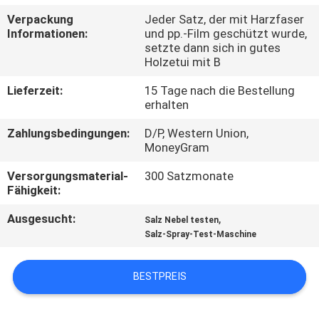
UNS
Verpackung
Jeder Satz, der mit Harzfaser
Informationen:
und pp.-Film geschützt wurde,
setzte dann sich in gutes
WERKSBESICHTIGUNG
Holzetui mit B
Lieferzeit:
15 Tage nach die Bestellung
QUALITÄTSKONTROLLE
erhalten
Zahlungsbedingungen:
D/P, Western Union,
KONTAKTIEREN
MoneyGram
SIE
Versorgungsmaterial-
300 Satzmonate
Fähigkeit:
UNS
Ausgesucht:
,
Salz Nebel testen
Salz-Spray-Test-Maschine
NEUIGKEITEN
BESTPREIS
RECHTSSACHEN