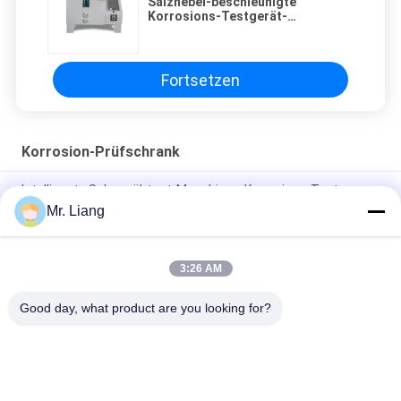
Salznebel-beschleunigte
Korrosions-Testgerät-
Korrosionsbeständigkeit
Fortsetzen
Korrosion-Prüfschrank
Intelligente Salzsprühtest-Maschinen-Korrosions-Test-
Kammer
Mr. Liang
Hochleistungs-Salz-Sprühnebel-Test-Korrosions-Testgerät
3:26 AM
Programmierbare weiße Salznebel-Korrosions-Prüfungs-
Umwelt-Test-Kammer
Good day, what product are you looking for?
Beliebte Kategorien
Alle
Laborversuch-