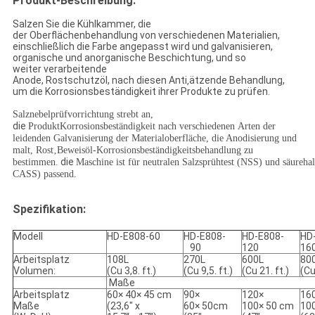
Produkt-Beschreibung:
Salzen Sie die Kühlkammer, die
der Oberflächenbehandlung von verschiedenen Materialien,
einschließlich die Farbe angepasst wird und galvanisieren,
organische und anorganische Beschichtung, und so
weiter verarbeitende
Anode, Rostschutzöl, nach diesen Anti‚ätzende Behandlung,
um die Korrosionsbeständigkeit ihrer Produkte zu prüfen.
Salznebelprüfvorrichtung
strebt an,
die
ProduktKorrosionsbeständigkeit nach verschiedenen Arten der
leidenden Galvanisierung der Materialoberfläche, die Anodisierung und
malt, Rost‚Beweisöl-Korrosionsbeständigkeitsbehandlung zu
die
bestimmen.
Maschine ist für neutralen Salzsprühtest (NSS) und säureh
CASS) passend.
Spezifikation:
Modell
HD-E808-60
HD-E808-
HD-E808-
HD
90
120
16
Arbeitsplatz
108L
270L
600L
80
Volumen:
(Cu 3,8. ft.)
(Cu 9,5. ft.)
(Cu 21. ft.)
(Cu
Maße
Arbeitsplatz
60× 40× 45 cm
90×
120×
16
Maße
(23,6" x
60× 50cm
100× 50 cm
10