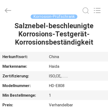
Haida
Equipment
Co.,
Ltd..
All
Korrosion-Prüfschrank
Rights
Reserved.
Salznebel-beschleunigte
ZU
Korrosions-Testgerät-
HAUSE
Korrosionsbeständigkeit
PRODUKTE
Herkunftsort:
China
VIDEOS
Markenname:
Haida
Zertifizierung:
ISO,CE,.......
VR-
Modellnummer:
HD-E808
SHOW
Min Bestellmenge:
1
ÜBER
Preis:
Verhandelbar