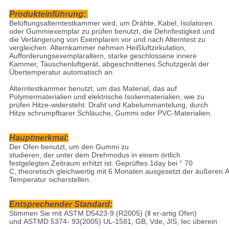
Produkteinführung:
Belüftungsalterntestkammer wird, um Drähte, Kabel, Isolatoren
oder Gummiexemplar zu prüfen benutzt, die Dehnfestigkeit und
die Verlängerung von Exemplaren vor und nach Alterntest zu
vergleichen. Alternkammer nehmen Heißluftzirkulation,
Aufforderungsexemplaraltern, starke geschlossene innere
Kammer, Tauschenluftgerät, abgeschnittenes Schutzgerät der
Übertemperatur automatisch an.
Alterntestkammer benutzt, um das Material, das auf
Polymermaterialien und elektrische Isoliermaterialien, wie zu
prüfen Hitze-widersteht: Draht und Kabelummantelung, durch
Hitze schrumpfbarer Schläuche, Gummi oder PVC-Materialien.
Hauptmerkmal:
Der Ofen benutzt, um den Gummi zu
studieren, der unter dem Drehmodus in einem örtlich
festgelegten Zeitraum erhitzt ist. Geprüftes 1day bei ° 70
C, theoretisch gleichwertig mit 6 Monaten ausgesetzt der äußeren A
Temperatur sicherstellen.
Entsprechender Standard:
Stimmen Sie mit ASTM D5423-9 (R2005) (Ⅱ er-artig Ofen)
und ASTMD 5374- 93(2005) UL-1581, GB, Vde, JIS, Iec überein