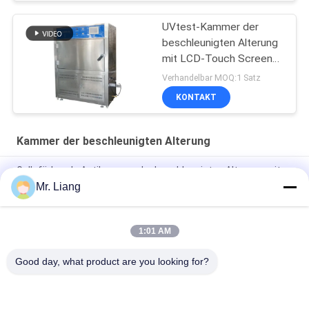
UVtest-Kammer der
beschleunigten Alterung
mit LCD-Touch Screen
Prüfer
Verhandelbar MOQ:1 Satz
KONTAKT
Kammer der beschleunigten Alterung
Gelb färbende Antikammer der beschleunigten Alterung mit
Temperaturüberwachung
Mr. Liang
UVlampen-Prüfmaschine der Klimabeschleunigten alterung
1:01 AM
Kammer der Luft-Belüftungs-Ozon-Altern-Test-Kammer-
Klimabeschleunigten alterung
Good day, what product are you looking for?
Beliebte Kategorien
Alle