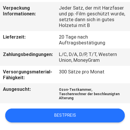
UNS
Verpackung
Jeder Satz, der mit Harzfaser
Informationen:
und pp.-Film geschützt wurde,
setzte dann sich in gutes
WERKSBESICHTIGUNG
Holzetui mit B
Lieferzeit:
20 Tage nach
QUALITÄTSKONTROLLE
Auftragsbestätigung
Zahlungsbedingungen:
L/C, D/A, D/P, T/T, Western
KONTAKTIEREN
Union, MoneyGram
SIE
Versorgungsmaterial-
300 Sätze pro Monat
Fähigkeit:
UNS
Ausgesucht:
,
Ozon-Testkammer
Taschenrechner der beschleunigten
NEUIGKEITEN
Alterung
RECHTSSACHEN
BESTPREIS