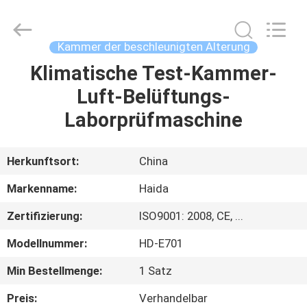
Haida
Equipment
Co.,
Ltd..
All
Kammer der beschleunigten Alterung
Rights
Reserved.
Klimatische Test-Kammer-
ZU
Luft-Belüftungs-
HAUSE
Laborprüfmaschine
PRODUKTE
Herkunftsort:
China
VIDEOS
Markenname:
Haida
Zertifizierung:
ISO9001: 2008, CE, ...
VR-
Modellnummer:
HD-E701
SHOW
Min Bestellmenge:
1 Satz
ÜBER
Preis:
Verhandelbar