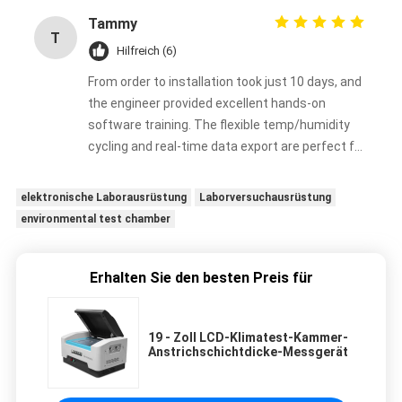
Tammy
T
Hilfreich (6)
From order to installation took just 10 days, and
the engineer provided excellent hands-on
software training. The flexible temp/humidity
cycling and real-time data export are perfect for
our automotive weathering tests. The only
downside is slight operational noise (~65dB),
elektronische Laborausrüstung
Laborversuchausrüstung
but overall, it offers great value and stability for
environmental test chamber
SMEs on a budget.
Erhalten Sie den besten Preis für
19 - Zoll LCD-Klimatest-Kammer-
Anstrichschichtdicke-Messgerät