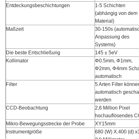
Entdeckungsbeschichtungen
1-5 Schichten
(abhängig von dem
Material)
Maßzeit
30-150s (automatis
Anpassung des
Systems)
Die beste Entschließung
145 ± 5eV
Kollimator
Φ0.5mm, Φ1mm,
Φ2mm, Φ4mm Schal
automatisch
Filter
5 Arten Filter könne
automatisch geschal
werden
CCD-Beobachtung
2,6 Million Pixel
hochauflösendes 
Mikro-Bewegungsstrecke der Probe
XY15mm
Instrumentgröße
680 (W) X.400 (d) x