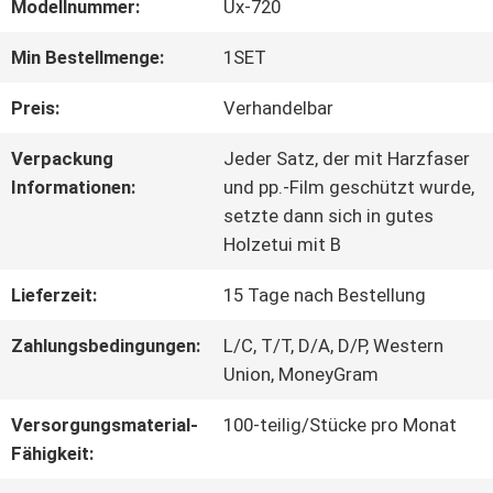
Modellnummer:
Ux-720
ÜBER
Min Bestellmenge:
1SET
UNS
Preis:
Verhandelbar
Verpackung
Jeder Satz, der mit Harzfaser
WERKSBESICHTIGUNG
Informationen:
und pp.-Film geschützt wurde,
setzte dann sich in gutes
Holzetui mit B
QUALITÄTSKONTROLLE
Lieferzeit:
15 Tage nach Bestellung
Zahlungsbedingungen:
L/C, T/T, D/A, D/P, Western
KONTAKTIEREN
Union, MoneyGram
SIE
Versorgungsmaterial-
100-teilig/Stücke pro Monat
UNS
Fähigkeit: