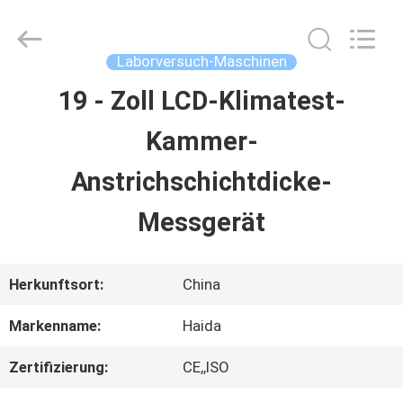
Guangdong
Haida
Equipment
Co.,
Laborversuch-Maschinen
Ltd..
All
19 - Zoll LCD-Klimatest-
ZU
Rights
Reserved.
Kammer-
HAUSE
Anstrichschichtdicke-
PRODUKTE
Messgerät
VIDEOS
Herkunftsort:
China
Markenname:
Haida
VR-
Zertifizierung:
CE,,ISO
SHOW