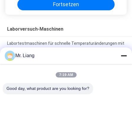
Fortsetzen
Laborversuch-Maschinen
Labortestmaschinen für schnelle Temperaturänderungen mit
schnellerem Wärmezyklus
Mr. Liang
Elektrische Büro-Stuhl-Schwenker-Haltbarkeits-Test-
Maschine BIFMA X5.1 270lb elektrische
7:19 AM
2 kn Touchscreen-computergestützte universelle
Good day, what product are you looking for?
Zugmaschine
Beliebte Kategorien
Alle
Laborversuch-