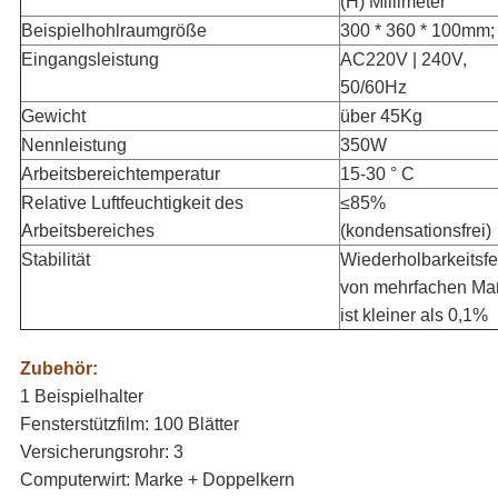
(H) Millimeter
Beispielhohlraumgröße
300 * 360 * 100mm;
Eingangsleistung
AC220V | 240V,
50/60Hz
Gewicht
über 45Kg
Nennleistung
350W
Arbeitsbereichtemperatur
15-30 ° C
Relative Luftfeuchtigkeit des
≤85%
Arbeitsbereiches
(kondensationsfrei)
Stabilität
Wiederholbarkeitsfe
von mehrfachen M
ist kleiner als 0,1%
Zubehör:
1 Beispielhalter
Fensterstützfilm: 100 Blätter
Versicherungsrohr: 3
Computerwirt: Marke + Doppelkern