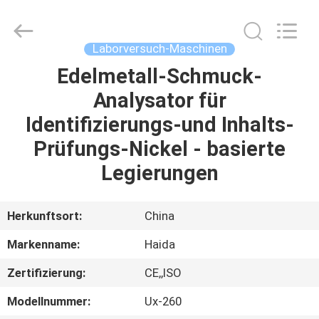
Haida
Equipment
Co.,
Ltd..
All
Laborversuch-Maschinen
Rights
Reserved.
Edelmetall-Schmuck-
ZU
Analysator für
HAUSE
Identifizierungs-und Inhalts-
PRODUKTE
Prüfungs-Nickel - basierte
Legierungen
VIDEOS
Herkunftsort:
China
VR-
Markenname:
Haida
SHOW
Zertifizierung:
CE,,ISO
ÜBER
Modellnummer:
Ux-260