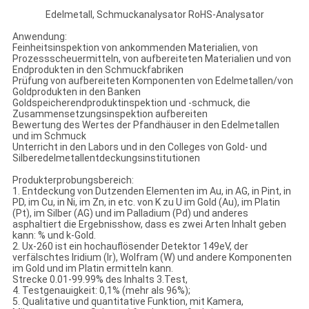
Edelmetall, Schmuckanalysator RoHS-Analysator
Anwendung:
Feinheitsinspektion von ankommenden Materialien, von
Prozessscheuermitteln, von aufbereiteten Materialien und von
Endprodukten in den Schmuckfabriken
Prüfung von aufbereiteten Komponenten von Edelmetallen/von
Goldprodukten in den Banken
Goldspeicherendproduktinspektion und -schmuck, die
Zusammensetzungsinspektion aufbereiten
Bewertung des Wertes der Pfandhäuser in den Edelmetallen
und im Schmuck
Unterricht in den Labors und in den Colleges von Gold- und
Silberedelmetallentdeckungsinstitutionen
Produkterprobungsbereich:
1. Entdeckung von Dutzenden Elementen im Au, in AG, in Pint, in
PD, im Cu, in Ni, im Zn, in etc. von K zu U im Gold (Au), im Platin
(Pt), im Silber (AG) und im Palladium (Pd) und anderes
asphaltiert die Ergebnisshow, dass es zwei Arten Inhalt geben
kann: % und k-Gold.
2. Ux-260 ist ein hochauflösender Detektor 149eV, der
verfälschtes Iridium (Ir), Wolfram (W) und andere Komponenten
im Gold und im Platin ermitteln kann.
Strecke 0.01-99.99% des Inhalts 3.Test,
4. Testgenauigkeit: 0,1% (mehr als 96%);
5. Qualitative und quantitative Funktion, mit Kamera,