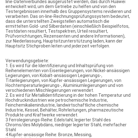
line-Datenverbundes ausgerüstet werden, das durch Huawei
entwickelt wird, um dem Getriebe zu helfen und von den
Testergebnissen innerhalb des Gruppensystems revidieren und
verarbeiten. Das on-line-Rechnungsprüfungssystem bedeutet,
dass die unterstellten Zweigstellen automatisch die
ermittelten Gold- und Silberdaten (einschließlich Beispielfotos,
Testdaten resultiert, Testspektren, Urteil resultiert,
Prüfvorrichtungen, Rezensenten und andere Informationen),
zur Niederlassung, Hauptsitzunterstützung laden, kann der
Hauptsitz Stichproben leiten und jederzeit verfolgen.
Verwendungsgebiete:
1. Es wird für die Identifizierung und Inhaltsprüfung von
Reihenelementen von Eisenlegierungen, von Nickel-ansässigen
Legierungen, von Kobalt-ansässigen Legierungs-,
Titanlegierungen, von Kupfer-ansässigen Legierungen, von
Hochtemperaturlegierungs-, Aluminiumlegierungen und von
verschiedenen Mischlegierungen verwendet.
2. Es wird für Metallidentifizierung in der hohen Temperatur und
Hochdruckindustrien wie petrochemische Industrie,
Feinchemikalienindustrie, landwirtschaftliche chemische
Industrie, Kessel, Behälter, Rohrleitungen, pharmazeutische
Produkte und Kraftwerke verwendet.
3 Ferrolegierungs-Reihe: Edelstahl, legierter Stahl des
Chroms/des Molybdäns, niedriger legierter Stahl, mehrfacher
Stahl
4 Kupfer-ansässige Reihe: Bronze, Messing,