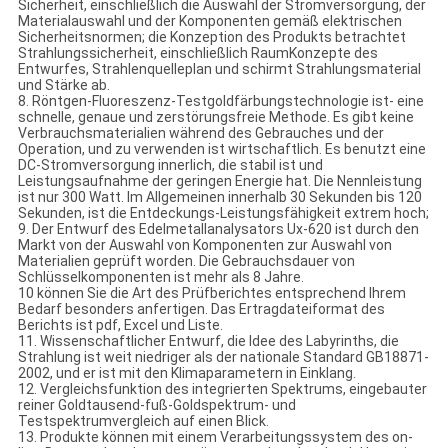
Sicherheit, einschließlich die Auswahl der Stromversorgung, der
Materialauswahl und der Komponenten gemäß elektrischen
Sicherheitsnormen; die Konzeption des Produkts betrachtet
Strahlungssicherheit, einschließlich RaumKonzepte des
Entwurfes, Strahlenquelleplan und schirmt Strahlungsmaterial
und Stärke ab.
8. Röntgen-Fluoreszenz-Testgoldfärbungstechnologie ist- eine
schnelle, genaue und zerstörungsfreie Methode. Es gibt keine
Verbrauchsmaterialien während des Gebrauches und der
Operation, und zu verwenden ist wirtschaftlich. Es benutzt eine
DC-Stromversorgung innerlich, die stabil ist und
Leistungsaufnahme der geringen Energie hat. Die Nennleistung
ist nur 300 Watt. Im Allgemeinen innerhalb 30 Sekunden bis 120
Sekunden, ist die Entdeckungs-Leistungsfähigkeit extrem hoch;
9. Der Entwurf des Edelmetallanalysators Ux-620 ist durch den
Markt von der Auswahl von Komponenten zur Auswahl von
Materialien geprüft worden. Die Gebrauchsdauer von
Schlüsselkomponenten ist mehr als 8 Jahre.
10 können Sie die Art des Prüfberichtes entsprechend Ihrem
Bedarf besonders anfertigen. Das Ertragdateiformat des
Berichts ist pdf, Excel und Liste.
11. Wissenschaftlicher Entwurf, die Idee des Labyrinths, die
Strahlung ist weit niedriger als der nationale Standard GB18871-
2002, und er ist mit den Klimaparametern in Einklang.
12. Vergleichsfunktion des integrierten Spektrums, eingebauter
reiner Goldtausend-fuß-Goldspektrum- und
Testspektrumvergleich auf einen Blick.
13. Produkte können mit einem Verarbeitungssystem des on-