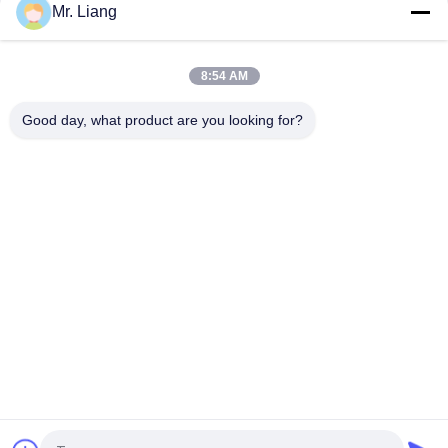
Mr. Liang
Labortestmaschinen für schnelle Temperaturänderungen mit
schnellerem Wärmezyklus
8:54 AM
LABORprüfmaschine-elektronische Digitalanzeigen-einfache
Operation des Eindecker-ISTA Verpacken
Good day, what product are you looking for?
Beliebte Kategorien
Alle
Laborversuch-
Umwelt-Prüfschrank
Maschinen
Vibrationsschüttler-
Zugversuchmaschine
Tischsysteme
Ausrüstung Zur 
Temperatur Feuchte 
Prüfung Der 
Kammer
Entflammbarkeit
Kammer Der 
IP-Testgerät
Beschleunigten 
Alterung