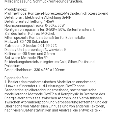
Mikroanpassung, Schmuckfestlegungsfunktion.
Produktindex:
Prüfmethode: Röntgen-Fluoreszenz-Methode, nicht-zerstörend
Detektorart: Elektrische Abkühlung Si-PIN
Detektorentschließung: 145eV
Hochspannungsstrecke: 0-50Kv, 50W
Röntgenröhreparameter: 0-50Kv, 50W, Seitenfensterart;
Ziel des hellen Rohres: MO-Ziel;
Filter: spezielle Kombinationsfilter für Edelmetalle;
Maßzeit: 30-120 Sekunden
Zufriedene Strecke: 0.01-99.99%
Display-Unit: percentage%, wievieles K
Kollimator: Ø0.5mm und Ø2mm
Software-Methode: FlexFP
Entdeckungsbereich; integriertes Gold, Silber, Platin und
Palladium
Beispielhohlraum: 330 × 360 × 100mm
Eigenschaften:
1. Basiert das mathematisches Modellieren annehmend,
Huaweis führender r- u. d-Leistungen-FlexFP ohne
Standardbeispielberechnungsmethode, mathematische
modellierende Methode FlexFP auf Kernphysik, in Betracht des
Energie-Verhältnisses zwischen Atomen, des Verhältnisses
zwischen Atomabsorption und Verbesserungseffekten und der
Oberfläche von Materialien Einfluss und von anderen Faktoren,
nach vielen Datenstatistiken und Analyse, die entwickelte x-