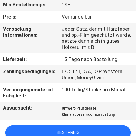
UNS
Min Bestellmenge:
1SET
Preis:
Verhandelbar
WERKSBESICHTIGUNG
Verpackung
Jeder Satz, der mit Harzfaser
Informationen:
und pp.-Film geschützt wurde,
setzte dann sich in gutes
QUALITÄTSKONTROLLE
Holzetui mit B
Lieferzeit:
15 Tage nach Bestellung
KONTAKTIEREN
SIE
Zahlungsbedingungen:
L/C, T/T, D/A, D/P, Western
Union, MoneyGram
UNS
Versorgungsmaterial-
100-teilig/Stücke pro Monat
Fähigkeit:
NEUIGKEITEN
Ausgesucht:
,
Umwelt-Prüfgeräte
Klimalaborversuchausrüstung
RECHTSSACHEN
BESTPREIS