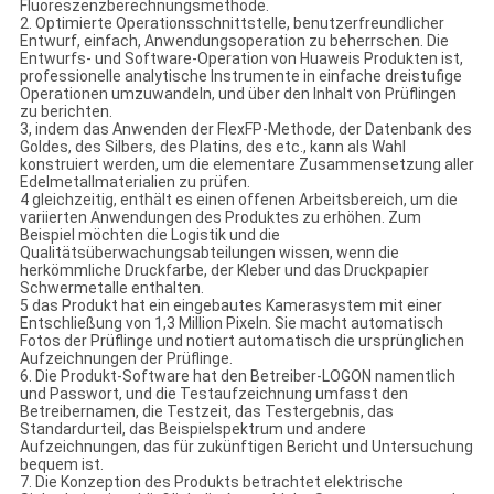
Fluoreszenzberechnungsmethode.
2. Optimierte Operationsschnittstelle, benutzerfreundlicher
Entwurf, einfach, Anwendungsoperation zu beherrschen. Die
Entwurfs- und Software-Operation von Huaweis Produkten ist,
professionelle analytische Instrumente in einfache dreistufige
Operationen umzuwandeln, und über den Inhalt von Prüflingen
zu berichten.
3, indem das Anwenden der FlexFP-Methode, der Datenbank des
Goldes, des Silbers, des Platins, des etc., kann als Wahl
konstruiert werden, um die elementare Zusammensetzung aller
Edelmetallmaterialien zu prüfen.
4 gleichzeitig, enthält es einen offenen Arbeitsbereich, um die
variierten Anwendungen des Produktes zu erhöhen. Zum
Beispiel möchten die Logistik und die
Qualitätsüberwachungsabteilungen wissen, wenn die
herkömmliche Druckfarbe, der Kleber und das Druckpapier
Schwermetalle enthalten.
5 das Produkt hat ein eingebautes Kamerasystem mit einer
Entschließung von 1,3 Million Pixeln. Sie macht automatisch
Fotos der Prüflinge und notiert automatisch die ursprünglichen
Aufzeichnungen der Prüflinge.
6. Die Produkt-Software hat den Betreiber-LOGON namentlich
und Passwort, und die Testaufzeichnung umfasst den
Betreibernamen, die Testzeit, das Testergebnis, das
Standardurteil, das Beispielspektrum und andere
Aufzeichnungen, das für zukünftigen Bericht und Untersuchung
bequem ist.
7. Die Konzeption des Produkts betrachtet elektrische