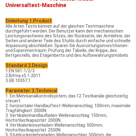
Universaltest-Maschine
Einleitung 1.Product
Alle Arten Tests können auf der gleichen Testmaschine
durchgeführt werden. Der Benutzer kann den mechanischen
Leistungsnachweis des Sitzes, der Rückseite, der Armlehne, der
Seiten und anderer Teile des Stuhls durch einfache und schnelle
Anpassung abschließen. Sparen Sie Ausrüstungsinvestitionen-
und Experimentraum. Prüfung der Tabelle, der Krippe, des
Bettgestells, des Etagenbetts und des Aufbewahrungsmöbels.
Standard 2.Design
1.EN 581-1/2/3
2.Bifma x5.1-2011
3.GB 10357,1
Parameter 3.Technical
1. Ein Mehrkanalkontrollsystem, das 12 Testkanäle gleichzeitig
steuert.
2. horizontaler Handlauftest-Wellenanschlag: 100mm, maximale
Tragfähigkeit: 2000N.
3. Vertikalenhandlaufladen-Wellenanschlag: 150mm,
Höchstlastkapazität: 2000N.
4. Vertikalenkissenladen-Wellenanschlag: 500mm,
Höchstlastkapazität: 2500N.
5, Stuhlrückenlehneladen-Wellenanschlag: 500mm, die