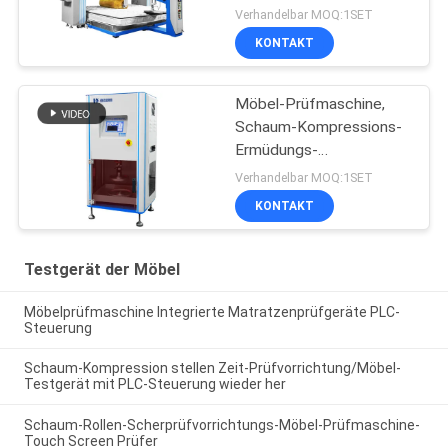
Prüfmaschine
Verhandelbar MOQ:1SET
KONTAKT
Möbel-Prüfmaschine,
Schaum-Kompressions-
Ermüdungs-
Prüfvorrichtung
Verhandelbar MOQ:1SET
KONTAKT
Testgerät der Möbel
Möbelprüfmaschine Integrierte Matratzenprüfgeräte PLC-
Steuerung
Schaum-Kompression stellen Zeit-Prüfvorrichtung/Möbel-
Testgerät mit PLC-Steuerung wieder her
Schaum-Rollen-Scherprüfvorrichtungs-Möbel-Prüfmaschine-
Touch Screen Prüfer