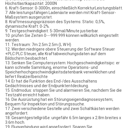
Höchstlastkapazität: 2000N
6. Kraft-Sensor: 0-3000n, einschließlich KorrekturLeistungsblatt.
7. Alle leistungsfähigen Ladenäxte werden mit Kraft-Sensor-
Maßsystem ausgerüstet.
8. Kraftmessungspräzision des Systems: Static: 0,5%,
dynamische Kraft: 0-2%.
9. Testgeschwindigkeit: 5-30mal/Minute justierbar.
10. prüfen Sie Zeiten 0---999.999 können willkürlich eingestellt
werden.
11. Testraum: 7m 2.5m 2.5m (L W H)
12. Werden niedrigere obere Steuerung der Software Steuer
+PLC PLC Steuer, alle Kraftabweichungsdaten auf dem
Bildschirm beobachtet.
13. Senken Sie Computersystem: Hochgeschwindigkeitsipc: er
kann schnelle Sammlung, enorme Operations- und
Speicherhochgeschwindigkeitsdatenbank verwirklichen und
liefert Realzeitberichte
14. Er hat die Funktion des End-/des Ausschaltens
Gedächtnisses und der Endpunktentdeckung.
15. Endmodus: stoppen Sie und alarmieren Sie, nachdem Sie die
Testzahl erreicht haben.
16. Die Ausrüstung hat ein Störungseigendiagnosesystem;
Bequem für Inspektion und Störungssuche.
17. Zwei verschiedene Gestelle und zwei Schaltkästen werden
angefordert.
18. Gesamtgestellgröße: ungefähr 6.5m langes x 2.8m breites x
3.6m hoch.
19. Flugverbindung wird angefordert. Sparen Sie