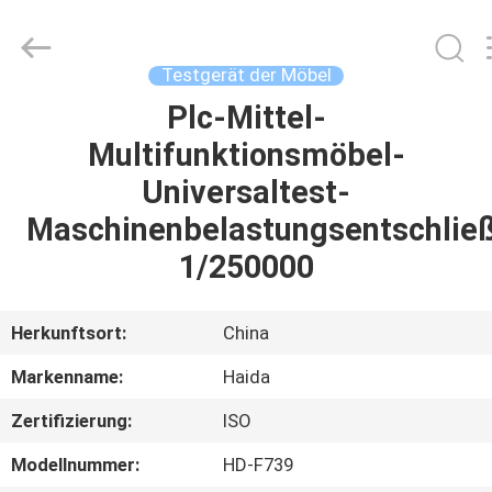
Haida
Equipment
Co.,
Ltd..
All
Testgerät der Möbel
Rights
Reserved.
Plc-Mittel-
ZU
Multifunktionsmöbel-
HAUSE
Universaltest-
PRODUKTE
Maschinenbelastungsentschlie
1/250000
VIDEOS
Herkunftsort:
China
VR-
Markenname:
Haida
SHOW
Zertifizierung:
ISO
ÜBER
Modellnummer:
HD-F739