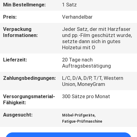
UNS
Min Bestellmenge:
1 Satz
Preis:
Verhandelbar
WERKSBESICHTIGUNG
Verpackung
Jeder Satz, der mit Harzfaser
Informationen:
und pp.-Film geschützt wurde,
setzte dann sich in gutes
QUALITÄTSKONTROLLE
Holzetui mit O
Lieferzeit:
20 Tage nach
KONTAKTIEREN
Auftragsbestätigung
SIE
Zahlungsbedingungen:
L/C, D/A, D/P, T/T, Western
UNS
Union, MoneyGram
Versorgungsmaterial-
300 Sätze pro Monat
NEUIGKEITEN
Fähigkeit:
Ausgesucht:
,
Möbel-Prüfgeräte
RECHTSSACHEN
Fatigue-Prüfmaschine