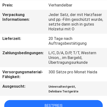
UNS
Preis:
Verhandelbar
Verpackung
Jeder Satz, der mit Harzfaser
WERKSBESICHTIGUNG
Informationen:
und pp.-Film geschützt wurde,
setzte dann sich in gutes
Holzetui mit O
QUALITÄTSKONTROLLE
Lieferzeit:
20 Tage nach
Auftragsbestätigung
KONTAKTIEREN
Zahlungsbedingungen:
L/C, D/A, D/P, T/T, Western
SIE
Union, , im Bargeld,
Übertragungsurkunde
UNS
Versorgungsmaterial-
300 Sätze pro Monat Haida
Fähigkeit:
NEUIGKEITEN
Ausgesucht:
,
Universaltestgerät
Dehnbare Testgeräte
RECHTSSACHEN
BESTPREIS