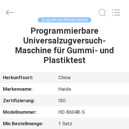
Haida
Equipment
Co.,
Ltd..
All
Zugversuchmaschine
Rights
Reserved.
Programmierbare
ZU
Universalzugversuch-
HAUSE
Maschine für Gummi- und
PRODUKTE
Plastiktest
VIDEOS
Herkunftsort:
China
Markenname:
Haida
VR-
Zertifizierung:
ISO
SHOW
Modellnummer:
HD-B604B-S
ÜBER
Min Bestellmenge:
1 Satz