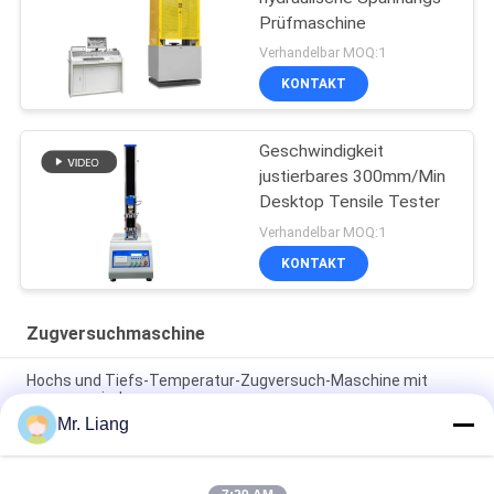
Prüfmaschine
Verhandelbar MOQ:1
KONTAKT
Geschwindigkeit
justierbares 300mm/Min
Desktop Tensile Tester
Verhandelbar MOQ:1
KONTAKT
Zugversuchmaschine
Hochs und Tiefs-Temperatur-Zugversuch-Maschine mit
programmierbarem
Mr. Liang
Computer-elektronische Selbstzugversuch-Servomaschinen-
Universalfestigkeitsprüfungs-Ausrüstung TM 2101