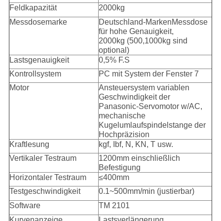
Feldkapazität
2000kg
Messdosemarke
Deutschland-MarkenMessdose
für hohe Genauigkeit,
2000kg (500,1000kg sind
optional)
Lastsgenauigkeit
0,5% F.S
Kontrollsystem
PC mit System der Fenster 7
Motor
Ansteuersystem variablen
Geschwindigkeit der
Panasonic-Servomotor w/AC,
mechanische
Kugelumlaufspindelstange der
Hochpräzision
Kraftlesung
kgf, Ibf, N, KN, T usw.
Vertikaler Testraum
1200mm einschließlich
Befestigung
Horizontaler Testraum
≤400mm
Testgeschwindigkeit
0.1~500mm/min (justierbar)
Software
TM 2101
Kurvenanzeige
Lastsverlängerung,