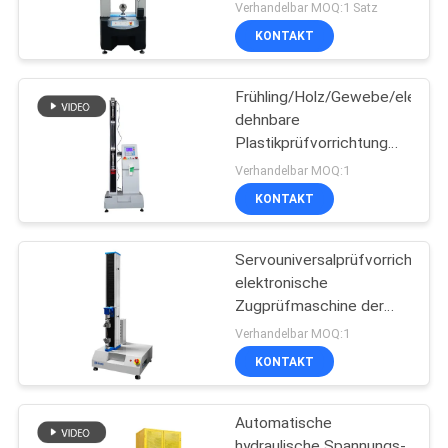
Verhandelbar MOQ:1 Satz
KONTAKT
Frühling/Holz/Gewebe/elektro
dehnbare
Plastikprüfvorrichtung
mit Digitalanzeige
Verhandelbar MOQ:1
KONTAKT
Servouniversalprüfvorrichtung
elektronische
Zugprüfmaschine der
Software-TM2101
Verhandelbar MOQ:1
KONTAKT
Automatische
hydraulische Spannungs-