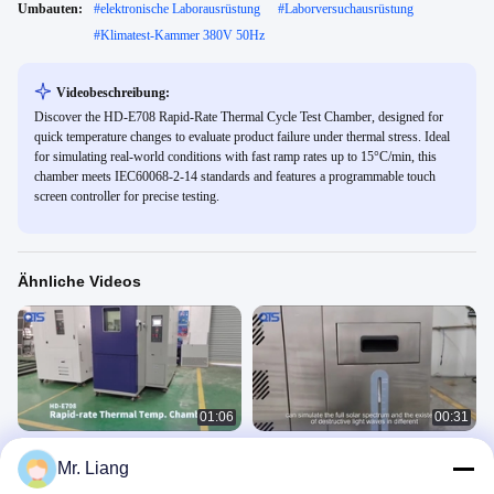
Umbauten:
#
elektronische Laborausrüstung
#
Laborversuchausrüstung
#
Klimatest-Kammer 380V 50Hz
Videobeschreibung:
Discover the HD-E708 Rapid-Rate Thermal Cycle Test Chamber, designed for
quick temperature changes to evaluate product failure under thermal stress. Ideal
for simulating real-world conditions with fast ramp rates up to 15°C/min, this
chamber meets IEC60068-2-14 standards and features a programmable touch
screen controller for precise testing.
Ähnliche Videos
01:06
00:31
Die Daten sind in den folgenden
HD-E711 Xenonlampen-
Mr. Liang
Unterlagen erfasst:
Alterungstestkammer
环境类
环境类