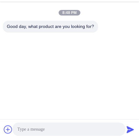
November 14, 2024
November 11, 2022
8:48 PM
Good day, what product are you looking for?
00:55
00:54
HD-E802-4 UV-Testkammer für
Zugfestigkeitsprüfer HD-B609-S
beschleunigte Alterung
拉力类
环境类
September 01, 2022
August 31, 2022
00:16
04:38
HD-B604 50N-2KN Doppelsäulen-
Vorstellung des Haida International-
Computersteuerungs-
Unternehmens
Streckkraftprüfmaschine
拉力类
Andere Videos
November 13, 2021
May 09, 2023